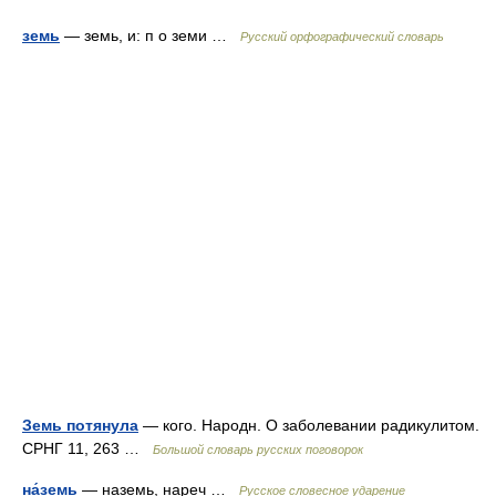
земь
— земь, и: п о земи …
Русский орфографический словарь
Земь потянула
— кого. Народн. О заболевании радикулитом.
СРНГ 11, 263 …
Большой словарь русских поговорок
на́земь
— наземь, нареч …
Русское словесное ударение