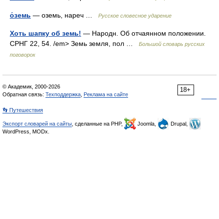
о́земь
— оземь, нареч …
Русское словесное ударение
Хоть шапку об земь!
— Народн. Об отчаянном положении.
СРНГ 22, 54. /em> Земь земля, пол …
Большой словарь русских
поговорок
© Академик, 2000-2026
18+
Обратная связь:
Техподдержка
,
Реклама на сайте
👣 Путешествия
Экспорт словарей на сайты
, сделанные на PHP,
Joomla,
Drupal,
WordPress, MODx.