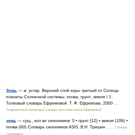
Земь
— ж. устар. Верхний слой коры третьей от Солнца
планеты Солнечной системы; почва, грунт; земля I 1..
Толковый словарь Ефремовой. Т. Ф. Ефремова. 2000 …
Современный толковый словарь русского языка Ефремовой
земь
— сущ., кол во синонимов: 3 • грунт (12) • земля (106) •
почва (60) Словарь синонимов ASIS. В.Н. Тришин …
Словарь
синонимов