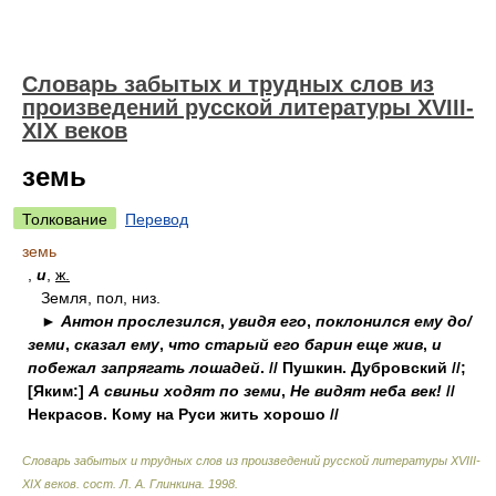
Словарь забытых и трудных слов из
произведений русской литературы ХVIII-
ХIХ веков
земь
Толкование
Перевод
земь
,
и
,
ж.
Земля, пол, низ.
►
Антон прослезился
,
увидя его
,
поклонился ему д
о/
земи
,
сказал ему
,
что старый его барин еще жив
,
и
побежал запрягать лошадей
. // Пушкин. Дубровский //;
[Яким:]
А свиньи ходят по земи
,
Не видят неба век!
//
Некрасов. Кому на Руси жить хорошо //
Словарь забытых и трудных слов из произведений русской литературы ХVIII-
ХIХ веков
.
сост. Л. А. Глинкина
.
1998
.