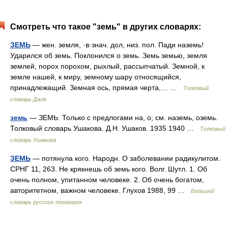
Смотреть что такое "земь" в других словарях:
ЗЕМЬ
— жен. земля, ·в·знач. дол, низ. пол. Пади наземь!
Ударился об земь. Поклонился о земь. Земь земью, земля
землей, порох порохом, рыхлый, рассыпчатый. Земной, к
земле нашей, к миру, земному шару относящийся,
принадлежащий. Земная ось, прямая черта,… …
Толковый
словарь Даля
земь
— ЗЕМЬ. Только с предлогами на, о; см. наземь, оземь.
Толковый словарь Ушакова. Д.Н. Ушаков. 1935 1940 …
Толковый
словарь Ушакова
ЗЕМЬ
— потянула кого. Народн. О заболевании радикулитом.
СРНГ 11, 263. Не крякнешь об земь кого. Волг. Шутл. 1. Об
очень полном, упитанном человеке. 2. Об очень богатом,
авторитетном, важном человеке. Глухов 1988, 99 …
Большой
словарь русских поговорок